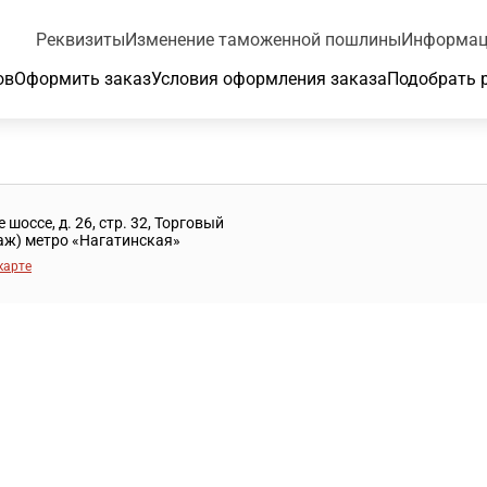
Реквизиты
Изменение таможенной пошлины
Информац
ов
Оформить заказ
Условия оформления заказа
Подобрать 
шоссе, д. 26, стр. 32, Торговый
таж) метро «Нагатинская»
карте