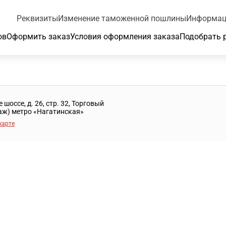
Реквизиты
Изменение таможенной пошлины
Информац
ов
Оформить заказ
Условия оформления заказа
Подобрать 
шоссе, д. 26, стр. 32, Торговый
таж) метро «Нагатинская»
карте