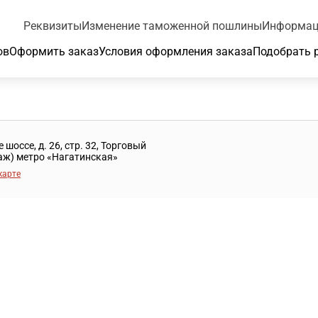
Реквизиты
Изменение таможенной пошлины
Информац
ов
Оформить заказ
Условия оформления заказа
Подобрать 
шоссе, д. 26, стр. 32, Торговый
таж) метро «Нагатинская»
карте